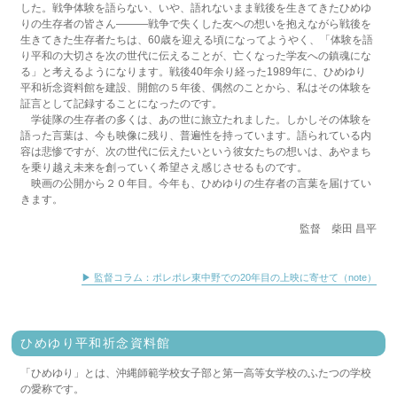
した。戦争体験を語らない、いや、語れないまま戦後を生きてきたひめゆ
2025/8/23
山形・
鶴岡まちなかキネマ
8/23（土）～ ２週間
りの生存者の皆さん―――戦争で失くした友への想いを抱えながら戦後を
2025/7/11
群馬・
高崎電気館
8/5（火）、8/8（金）、8/17（日）
生きてきた生存者たちは、60歳を迎える頃になってようやく、「体験を語
2025/7/7
東京・
こもれびホール（タクトホームこもれびGRAFARE
り平和の大切さを次の世代に伝えることが、亡くなった学友への鎮魂にな
ホール）
9/14（日）
る」と考えるようになります。戦後40年余り経った1989年に、ひめゆり
2025/6/21
東京・映画館・
ポレポレ東中野
6/21（土）～ 6/27(金)
平和祈念資料館を建設、開館の５年後、偶然のことから、私はその体験を
2025/7/5
新潟・映画館・
高田世界館
7/5（土）～ 7/11（金）
証言として記録することになったのです。
2025/7/19
大阪・
シアターセブン
7/19（土）～ 7/25（金）
学徒隊の生存者の多くは、あの世に旅立たれました。しかしその体験を
2025/6/22
新潟・
ミライエステップ
6/22（日）
NEW
語った言葉は、今も映像に残り、普遍性を持っています。語られている内
2025/6/14
沖縄・
沖縄市民小劇場あしびなー
6/14（土）
NEW
容は悲惨ですが、次の世代に伝えたいという彼女たちの想いは、あやまち
2025/2/16
神奈川・
シネマ ジャック＆ベティ
3/23(土)
を乗り越え未来を創っていく希望さえ感じさせるものです。
2024/7/29
東京・
青梅市文化交流センター
2/23（月・祝）
映画の公開から２０年目。今年も、ひめゆりの生存者の言葉を届けてい
2024/6/5
大阪・
シアターセブン
7/1（月）～7/7（日）詳細は追って
きます。
お知らせします
2024/3/28
東京・
ポレポレ東中野
、2024年も上映します。 6/22(土)
監督 柴田 昌平
～詳細は追ってお知らせします
2023/11/4
NHK ETV特集「私と先生とピアノ」
2023/11/4 放送、
11/9 再放送
▶ 監督コラム：ポレポレ東中野での20年目の上映に寄せて（note）
2023/7/5
東京・
シネマ・チュプキ・タバタ
8/1（火）～8/6（日）
水曜定休
2023/5/12
東京・
ポレポレ東中野
6/17（土）～6/30（金）
2022/8/18
島根・
松江市市民活動センター（STIC）交流ホール
ひめゆり平和祈念資料館
9/17（土）
2022/8/17
山形・
山形県生涯学習センター「遊学館」 2Fホール
「ひめゆり」とは、沖縄師範学校女子部と第一高等女学校のふたつの学校
9/3（土）
の愛称です。