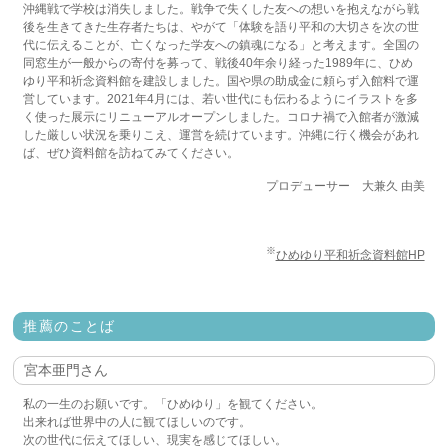
2022/7/21
鹿児島・
ガーデンズシネマ
8/15（月）
沖縄戦で学校は消失しました。戦争で失くした友への想いを抱えながら戦
2022/7/21
群馬・
高崎電気館
8/5（金）、8/14（日）、8/17（水）、
後を生きてきた生存者たちは、やがて「体験を語り平和の大切さを次の世
8/19（金）
代に伝えることが、亡くなった学友への鎮魂になる」と考えます。全国の
2022/6/4
島根・
スサノオホール
6/26（日）
同窓生が一般からの寄付を募って、戦後40年余り経った1989年に、ひめ
2022/5/20
大阪・
シアターセブン
6/23（木）～7/1（金）
ゆり平和祈念資料館を建設しました。国や県の助成金に頼らず入館料で運
2022/5/6
東京・
ポレポレ東中野
6/18（土）～6/24（金）
営しています。2021年4月には、若い世代にも伝わるようにイラストを多
東京・
シネマ・チュプキ・タバタ
6/16（木）～
く使った展示にリニューアルオープンしました。コロナ禍で入館者が激減
6/30（木）
した厳しい状況を乗りこえ、運営を続けています。沖縄に行く機会があれ
「ももちゃんのピアノ」（ポプラ社）
発売
ば、ぜひ資料館を訪ねてみてください。
2021/5/20
東京・ポレポレ東中野 6/19(土)～6/25(金)
2020/10/06
東京・江戸川区 小松川区民会館 11/8日（日）
プロデューサー 大兼久 由美
2020/10/06
東京・練馬区生涯学習センター 10/29（木)
2020/07/27
大阪・第七藝術劇場にて 8/15（土）～
2020/07/27
東京・ポレポレ東中野にて 9/5（土）～
※
2019/01/01
沖縄市では、毎月の第２・第４土曜日に、上映が行われ
ひめゆり平和祈念資料館HP
ます
推薦のことば
宮本亜門さん
私の一生のお願いです。「ひめゆり」を観てください。
出来れば世界中の人に観てほしいのです。
次の世代に伝えてほしい、現実を感じてほしい。