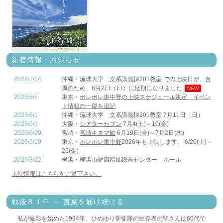
新着情報・お知らせ
2026/7/14
沖縄・琉球大学 文系講義棟201教室 での上映日が、台
風のため、8月2日（日）に延期になりました
NEW
2026/6/5
東京・
ポレポレ東中野の上映スケジュール決定。イベン
ト情報の一部を追記
2026/6/1
沖縄・琉球大学 文系講義棟201教室 7月11日（日）
2026/6/1
大阪・
シアターセブン
7月4(土)～10(金)
2026/5/20
宮崎・
宮崎キネマ館
6月19日(金)～7月2日(木)
2026/5/19
東京・
ポレポレ東中野
2026年も上映します。 6/20(土)～
26(金)
2026/3/22
横浜・
横浜市健康福祉総合センター ホール
3/22（日）
上映情報はこちらをご覧下さい。
2026/3/20
東京・
S&Dたまぐーセンター 多目的ホール
3/20（金・祝）
2026/2/11
鳥取・
ヴィレステ日吉津
2/11（水・祝）
戦後８１年 － 言葉を届け続ける
2025/12/21
山形・
山形市総合福祉センター 交流ホール
12/21（日）
2025/11/22
香川・
高松市男女共同参画センター
11/22（土）
私が撮影を始めた1994年、ひめゆり学徒隊の生存者の皆さんは60代で
2025/10/4
沖縄・
沖縄大学 構内
10/4（土）