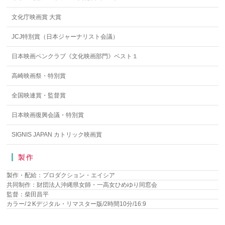
文化庁映画賞 大賞
JCJ特別賞（日本ジャーナリスト会議）
日本映画ペンクラブ《文化映画部門》ベスト１
高崎映画祭・特別賞
全国映連賞・監督賞
日本映画復興会議・特別賞
SIGNIS JAPAN カトリック映画賞
製作
製作・配給：プロダクション・エイシア
共同制作：財団法人沖縄県女師・一高女ひめゆり同窓会
監督：柴田昌平
カラー/２Kデジタル・リマスター版/2時間10分/16:9