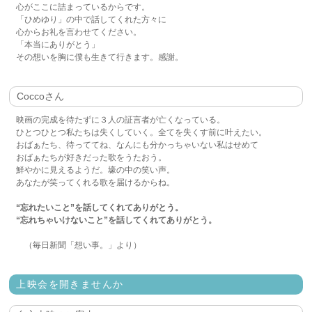
心がここに詰まっているからです。
「ひめゆり」の中で話してくれた方々に
心からお礼を言わせてください。
「本当にありがとう」
その想いを胸に僕も生きて行きます。感謝。
Coccoさん
映画の完成を待たずに３人の証言者が亡くなっている。
ひとつひとつ私たちは失くしていく。全てを失くす前に叶えたい。
おばぁたち、待っててね、なんにも分かっちゃいない私はせめて
おばぁたちが好きだった歌をうたおう。
鮮やかに見えるようだ。壕の中の笑い声。
あなたが笑ってくれる歌を届けるからね。
“忘れたいこと”を話してくれてありがとう。
“忘れちゃいけないこと”を話してくれてありがとう。
（毎日新聞「想い事。」より）
上映会を開きませんか